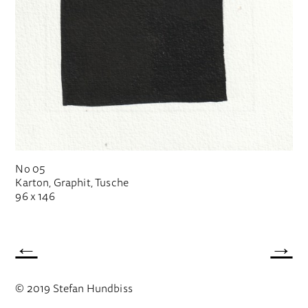
No 05
Karton, Graphit, Tusche
96 x 146
←
→
© 2019 Stefan Hundbiss